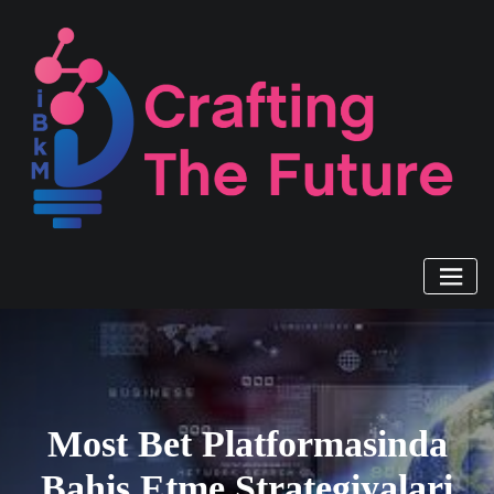
Skip
to
content
Most Bet Platformasinda
Bahis Etme Strategiyalari