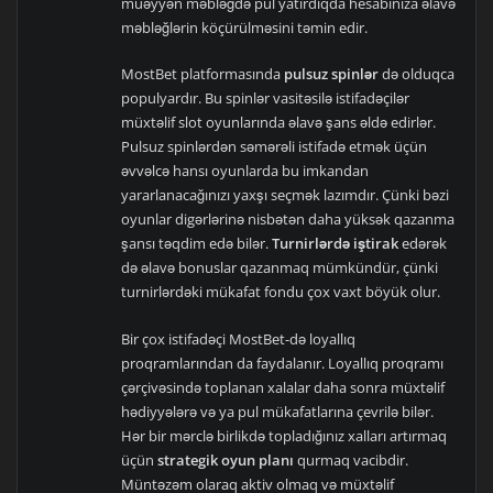
müəyyən məbləğdə pul yatırdıqda hesabınıza əlavə
məbləğlərin köçürülməsini təmin edir.
MostBet platformasında
pulsuz spinlər
də olduqca
populyardır. Bu spinlər vasitəsilə istifadəçilər
müxtəlif slot oyunlarında əlavə şans əldə edirlər.
Pulsuz spinlərdən səmərəli istifadə etmək üçün
əvvəlcə hansı oyunlarda bu imkandan
yararlanacağınızı yaxşı seçmək lazımdır. Çünki bəzi
oyunlar digərlərinə nisbətən daha yüksək qazanma
şansı təqdim edə bilər.
Turnirlərdə iştirak
edərək
də əlavə bonuslar qazanmaq mümkündür, çünki
turnirlərdəki mükafat fondu çox vaxt böyük olur.
Bir çox istifadəçi MostBet-də loyallıq
proqramlarından da faydalanır. Loyallıq proqramı
çərçivəsində toplanan xalalar daha sonra müxtəlif
hədiyyələrə və ya pul mükafatlarına çevrilə bilər.
Hər bir mərclə birlikdə topladığınız xalları artırmaq
üçün
strategik oyun planı
qurmaq vacibdir.
Müntəzəm olaraq aktiv olmaq və müxtəlif