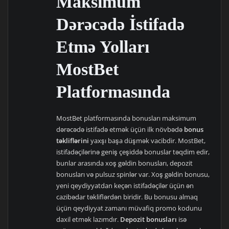
Maksimum
Dərəcədə İstifadə
Etmə Yolları
MostBet
Platformasında
MostBet platformasında bonusları maksimum
dərəcədə istifadə etmək üçün ilk növbədə
bonus
təkliflərini
yaxşı başa düşmək vacibdir. MostBet,
istifadəçilərinə geniş çeşiddə bonuslar təqdim edir,
bunlar arasında xoş gəldin bonusları, depozit
bonusları və pulsuz spinlər var. Xoş gəldin bonusu,
yeni qeydiyyatdan keçən istifadəçilər üçün ən
cazibədar təkliflərdən biridir. Bu bonusu almaq
üçün qeydiyyat zamanı müvafiq promo kodunu
daxil etmək lazımdır.
Depozit bonusları
isə