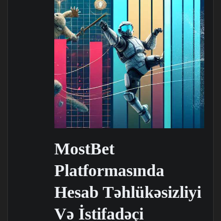
MostBet
Platformasında
Hesab Təhlükəsizliyi
Və İstifadəçi