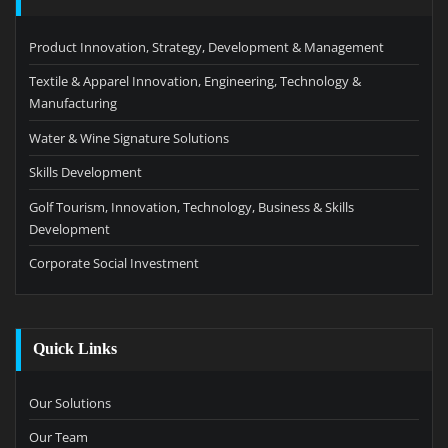
Product Innovation, Strategy, Development & Management
Textile & Apparel Innovation, Engineering, Technology &
Manufacturing
Water & Wine Signature Solutions
Skills Development
Golf Tourism, Innovation, Technology, Business & Skills
Development
Corporate Social Investment
Quick Links
Our Solutions
Our Team