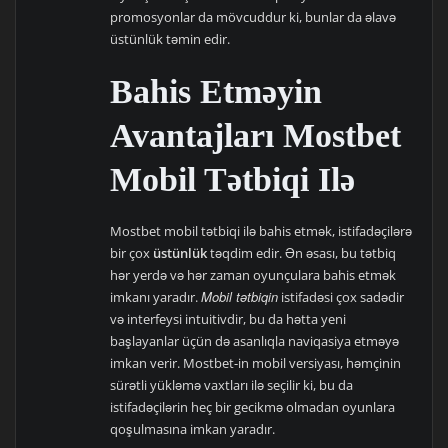
promosyonlar da mövcuddur ki, bunlar da əlavə
üstünlük təmin edir.
Bahis Etməyin
Avantajları Mostbet
Mobil Tətbiqi Ilə
Mostbet mobil tətbiqi ilə bahis etmək, istifadəçilərə
bir çox
üstünlük
təqdim edir. Ən əsası, bu tətbiq
hər yerdə və hər zaman oyunçulara bahis etmək
Mobil tətbiqin
imkanı yaradır.
istifadəsi çox sadədir
və interfeysi intuitivdir, bu da hətta yeni
başlayanlar üçün də asanlıqla naviqasiya etməyə
imkan verir. Mostbet-in mobil versiyası, həmçinin
sürətli yükləmə vaxtları ilə seçilir ki, bu da
istifadəçilərin heç bir gecikmə olmadan oyunlara
qoşulmasına imkan yaradır.