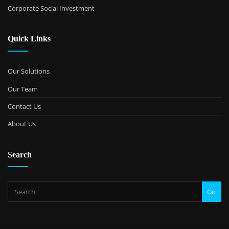
Corporate Social Investment
Quick Links
Our Solutions
Our Team
Contact Us
About Us
Search
Go