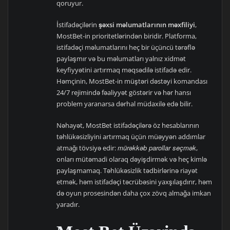
qoruyur.
İstifadəçilərin
şəxsi məlumatlarının məxfiliyi
,
MostBet-in prioritetlərindən biridir. Platforma,
istifadəçi məlumatlarını heç bir üçüncü tərəflə
paylaşmır və bu məlumatları yalnız xidmət
keyfiyyətini artırmaq məqsədilə istifadə edir.
Həmçinin, MostBet-in müştəri dəstəyi komandası
24/7 rejimində fəaliyyət göstərir və hər hansı
problem yaranarsa dərhal müdaxilə edə bilir.
Nəhayət, MostBet istifadəçilərə öz hesablarının
təhlükəsizliyini artırmaq üçün müəyyən addımlar
mürəkkəb parollar seçmək
atmağı tövsiyə edir:
,
onları mütəmadi olaraq dəyişdirmək və heç kimlə
paylaşmamaq. Təhlükəsizlik tədbirlərinə riayət
etmək, həm istifadəçi təcrübəsini yaxşılaşdırır, həm
də oyun prosesindən daha çox zövq almağa imkan
yaradır.