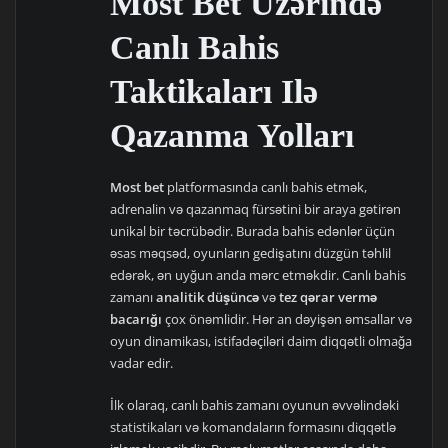
Most Bet Üzərində
Canlı Bahis
Taktikaları Ilə
Qazanma Yolları
Most bet
platformasında canlı bahis etmək,
adrenalin və qazanmaq fürsətini bir araya gətirən
unikal bir təcrübədir. Burada bahis edənlər üçün
əsas məqsəd, oyunların gedişatını düzgün təhlil
edərək, ən uyğun anda mərc etməkdir. Canlı bahis
zamanı
analitik düşüncə
və
tez qərar vermə
bacarığı
çox önəmlidir. Hər an dəyişən əmsallar və
oyun dinamikası, istifadəçiləri daim diqqətli olmağa
vadar edir.
İlk olaraq, canlı bahis zamanı oyunun əvvəlindəki
statistikaları və komandaların formasını diqqətlə